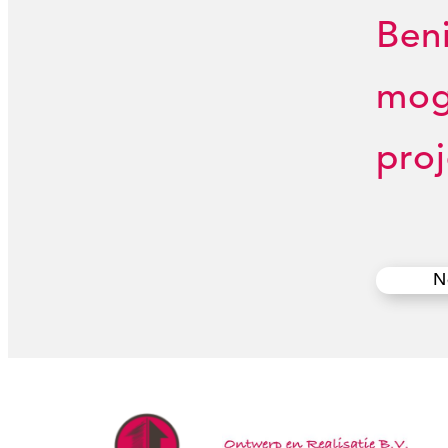
Ben
mog
proj
N