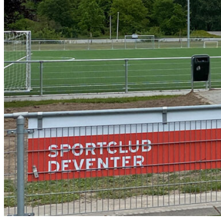
NIEUWBOUW
Kantine en
kleedkame