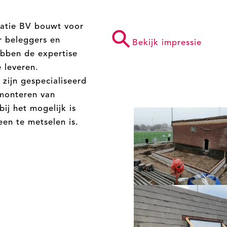
satie BV bouwt voor
⚲
r beleggers en
Bekijk impressie
ebben de expertise
 leveren.
 zijn gespecialiseerd
 monteren van
ij het mogelijk is
en te metselen is.