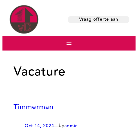
Skip
to
Vraag offerte aan
content
Vacature
Timmerman
by
Oct 14, 2024
—
admin