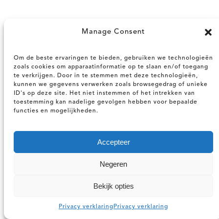
Manage Consent
Om de beste ervaringen te bieden, gebruiken we technologieën
zoals cookies om apparaatinformatie op te slaan en/of toegang
te verkrijgen. Door in te stemmen met deze technologieën,
kunnen we gegevens verwerken zoals browsegedrag of unieke
ID's op deze site. Het niet instemmen of het intrekken van
toestemming kan nadelige gevolgen hebben voor bepaalde
functies en mogelijkheden.
Accepteer
Negeren
©2025 VD Ontwerp en Realisatie
B.V. –
Algemene voorwaarden
–
Disclaimer
–
Privacy
Bekijk opties
verklaring
Privacy verklaring
Privacy verklaring